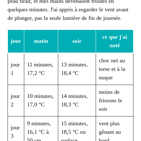
peau tirait, et mes mains devenaient froides en
quelques minutes. J'ai appris à regarder le vent avant
de plonger, pas la seule lumière de fin de journée.
ce que j'ai
jour
matin
soir
noté
choc net au
jour
11 minutes,
13 minutes,
torse et à la
1
17,2 °C
18,4 °C
nuque
moins de
jour
10 minutes,
14 minutes,
frissons le
2
17,0 °C
18,3 °C
soir
9 minutes,
15 minutes,
vent plus
jour
16,1 °C à
18,5 °C en
gênant au
3
50 cm
surface
bord