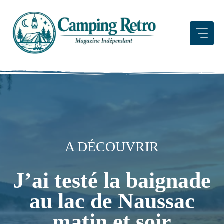
Aller
au
contenu
A DÉCOUVRIR
J’ai testé la baignade
au lac de Naussac
matin et soir