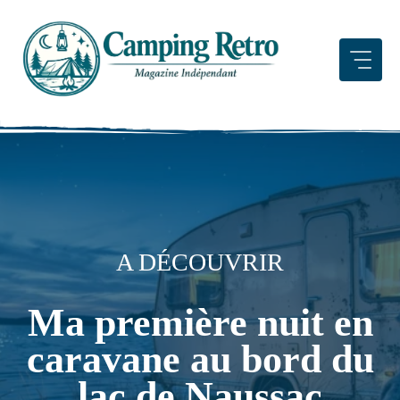
Aller
au
contenu
A DÉCOUVRIR
Ma première nuit en
caravane au bord du
lac de Naussac