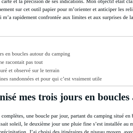
carte et la précision de ses indications. Mon objectif était clai
ent sur cet outil papier pour m’orienter et anticiper les relie
qui m’a rapidement confrontée aux limites et aux surprises de 
urs en boucles autour du camping
ne racontait pas tout
uré et observé sur le terrain
nes randonnées et pour qui c’est vraiment utile
isé mes trois jours en boucle
es complètes, une boucle par jour, partant du camping situé en
isait soleil, le deuxième jour une pluie fine s’est installée au 
 précipitation. J’ai choisi des itinéraires de niveau moyen, av