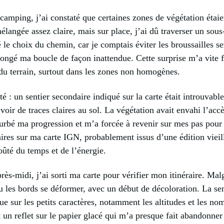
e camping, j’ai constaté que certaines zones de végétation étaie
langée assez claire, mais sur place, j’ai dû traverser un sou
 le choix du chemin, car je comptais éviter les broussailles se
llongé ma boucle de façon inattendue. Cette surprise m’a vite 
e du terrain, surtout dans les zones non homogènes.
 : un sentier secondaire indiqué sur la carte était introuvable
oir de traces claires au sol. La végétation avait envahi l’acc
turbé ma progression et m’a forcée à revenir sur mes pas pour r
res sur ma carte IGN, probablement issus d’une édition vieil
coûté du temps et de l’énergie.
ès-midi, j’ai sorti ma carte pour vérifier mon itinéraire. Malgr
 vu les bords se déformer, avec un début de décoloration. La se
ue sur les petits caractères, notamment les altitudes et les nom
 un reflet sur le papier glacé qui m’a presque fait abandonner l