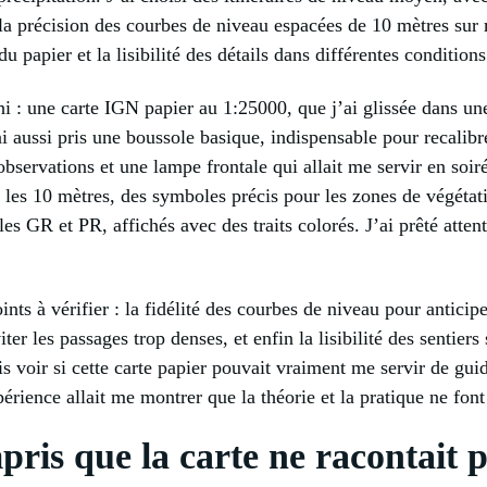
r la précision des courbes de niveau espacées de 10 mètres sur
u papier et la lisibilité des détails dans différentes conditions
hi : une carte IGN papier au 1:25000, que j’ai glissée dans un
J’ai aussi pris une boussole basique, indispensable pour recali
observations et une lampe frontale qui allait me servir en soi
les 10 mètres, des symboles précis pour les zones de végétatio
s GR et PR, affichés avec des traits colorés. J’ai prêté attent
oints à vérifier : la fidélité des courbes de niveau pour anticip
er les passages trop denses, et enfin la lisibilité des sentiers
ais voir si cette carte papier pouvait vraiment me servir de gu
érience allait me montrer que la théorie et la pratique ne fon
pris que la carte ne racontait p