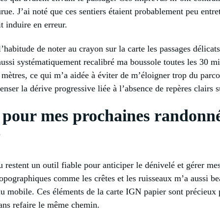
ue. J’ai noté que ces sentiers étaient probablement peu entret
t induire en erreur.
s l’habitude de noter au crayon sur la carte les passages délica
 aussi systématiquement recalibré ma boussole toutes les 30 m
 mètres, ce qui m’a aidée à éviter de m’éloigner trop du parco
nser la dérive progressive liée à l’absence de repères clairs s
s pour mes prochaines randonné
e
 restent un outil fiable pour anticiper le dénivelé et gérer me
 topographiques comme les crêtes et les ruisseaux m’a aussi b
au mobile. Ces éléments de la carte IGN papier sont précieux 
 sans refaire le même chemin.