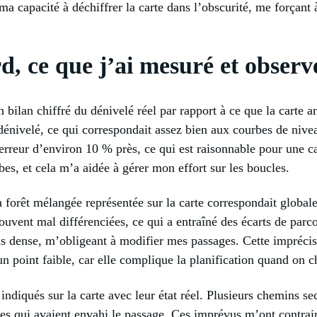
ma capacité à déchiffrer la carte dans l’obscurité, me forçant
rd, ce que j’ai mesuré et observé
 un bilan chiffré du dénivelé réel par rapport à ce que la cart
énivelé, ce qui correspondait assez bien aux courbes de nive
erreur d’environ 10 % près, ce qui est raisonnable pour une car
es, et cela m’a aidée à gérer mon effort sur les boucles.
 forêt mélangée représentée sur la carte correspondait globale
ouvent mal différenciées, ce qui a entraîné des écarts de parc
s dense, m’obligeant à modifier mes passages. Cette imprécis
n point faible, car elle complique la planification quand on ch
 indiqués sur la carte avec leur état réel. Plusieurs chemins s
ces qui avaient envahi le passage. Ces imprévus m’ont contrain