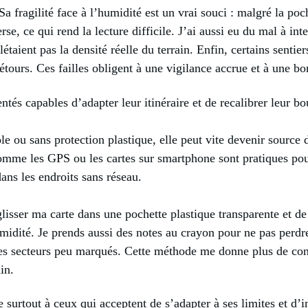
 Sa fragilité face à l’humidité est un vrai souci : malgré la poc
se, ce qui rend la lecture difficile. J’ai aussi eu du mal à int
étaient pas la densité réelle du terrain. Enfin, certains sentie
détours. Ces failles obligent à une vigilance accrue et à une b
tés capables d’adapter leur itinéraire et de recalibrer leur bo
e ou sans protection plastique, elle peut vite devenir source d
omme les GPS ou les cartes sur smartphone sont pratiques pour
ans les endroits sans réseau.
lisser ma carte dans une pochette plastique transparente et de
dité. Je prends aussi des notes au crayon pour ne pas perdre l
s secteurs peu marqués. Cette méthode me donne plus de contr
in.
e surtout à ceux qui acceptent de s’adapter à ses limites et d’